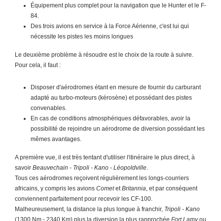
Équipement plus complet pour la navigation que le Hunter et le F-
84.
Des trois avions en service à la Force Aérienne, c'est lui qui
nécessite les pistes les moins longues
Le deuxième problème à résoudre est le choix de la route à suivre.
Pour cela, il faut :
Disposer d'aérodromes étant en mesure de fournir du carburant
adapté au turbo-moteurs (kérosène) et possédant des pistes
convenables.
En cas de conditions atmosphériques défavorables, avoir la
possibilité de rejoindre un aérodrome de diversion possédant les
mêmes avantages.
A première vue, il est très tentant d'utiliser l'itinéraire le plus direct, à
savoir
Beauvechain - Tripoli - Kano - Léopoldville
.
Tous ces aérodromes reçoivent régulièrement les longs-courriers
africains, y compris les avions
Comet
et
Britannia
, et par conséquent
conviennent parfaitement pour recevoir les CF-100.
Malheureusement, la distance la plus longue à franchir,
Tripoli - Kano
(1300 Nm - 2340 Km) plus la diversion la plus rapprochée
Fort Lamy
ou