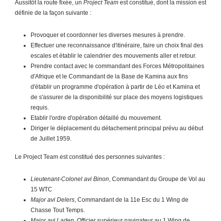
Aussitôt la route fixée, un
Project Team
est constitué, dont la mission est
définie de la façon suivante :
Provoquer et coordonner les diverses mesures à prendre.
Effectuer une reconnaissance d'itinéraire, faire un choix final des
escales et établir le calendrier des mouvements aller et retour.
Prendre contact avec le commandant des Forces Métropolitaines
d'Afrique et le Commandant de la Base de Kamina aux fins
d'établir un programme d'opération à partir de Léo et Kamina et
de s'assurer de la disponibilité sur place des moyens logistiques
requis.
Etablir l'ordre d'opération détaillé du mouvement.
Diriger le déplacement du détachement principal prévu au début
de Juillet 1959.
Le Project Team est constitué des personnes suivantes :
Lieutenant-Colonel avi Binon
, Commandant du Groupe de Vol au
15 WTC
Major avi Delers
, Commandant de la 11e Esc du 1 Wing de
Chasse Tout Temps.
Major avi Laden
, Officier supérieur navigateur au 1 Wing de