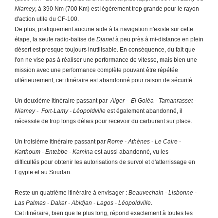
Niamey
, à 390 Nm (700 Km) est légèrement trop grande pour le rayon
d'action utile du CF-100.
De plus, pratiquement aucune aide à la navigation n'existe sur cette
étape, la seule radio-balise de
Djanet
à peu près à mi-distance en plein
désert est presque toujours inutilisable. En conséquence, du fait que
l'on ne vise pas à réaliser une performance de vitesse, mais bien une
mission avec une performance complète pouvant être répétée
ultérieurement, cet itinéraire est abandonné pour raison de sécurité.
Un deuxième itinéraire passant par
Alger - El Goléa - Tamanrasset -
Niamey - Fort-Lamy - Léopoldville
est également abandonné, il
nécessite de trop longs délais pour recevoir du carburant sur place.
Un troisième itinéraire passant par
Rome - Athènes - Le Caire -
Karthoum - Entebbe - Kamina
est aussi abandonné, vu les
difficultés pour obtenir les autorisations de survol et d'atterrissage en
Egypte et au Soudan.
Reste un quatrième itinéraire à envisager :
Beauvechain
-
Lisbonne -
Las Palmas - Dakar - Abidjan - Lagos - Léopoldville
.
Cet itinéraire, bien que le plus long, répond exactement
à toutes les