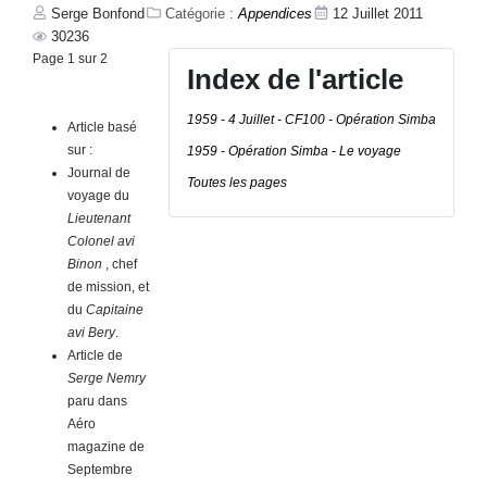
Serge Bonfond
Catégorie :
Appendices
12 Juillet 2011
1955 - Une mission à la Chasse de Nuit.
30236
Page 1 sur 2
Index de l'article
1955 - Squadron Show à la 4ème
1959 - 4 Juillet - CF100 - Opération Simba
Article basé
1956 - Une journée avec la 4ème à Sylt
sur :
1959 - Opération Simba - Le voyage
Journal de
Toutes les pages
1958 - 5 Mars - Operation Jumpmoat II
voyage du
Lieutenant
Colonel avi
1959 - 4 Juillet - Operation Simba.
Binon
, chef
de mission, et
1963 - Une mission de chasse en Hunter
du
Capitaine
avi Bery
.
1963 - 16 Juillet - Dernier vol du FX-08.
Article de
Serge Nemry
paru dans
1970 - 26 Février - Dead stick landing
Aéro
sur F-104
magazine de
Septembre