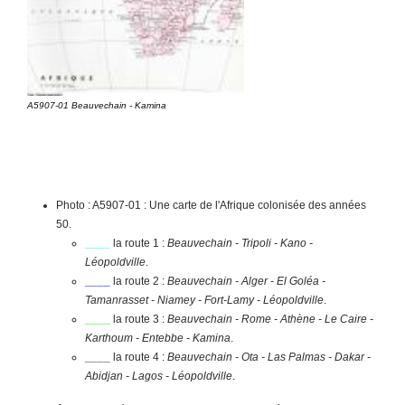
A5907-01 Beauvechain - Kamina
Photo : A5907-01 : Une carte de l'Afrique colonisée des années
50.
____
la route 1 :
Beauvechain - Tripoli - Kano -
Léopoldville
.
____
la route 2 :
Beauvechain - Alger - El Goléa -
Tamanrasset - Niamey - Fort-Lamy - Léopoldville
.
____
la route 3 :
Beauvechain - Rome - Athène - Le Caire -
Karthoum - Entebbe - Kamina
.
____
la route 4 :
Beauvechain - Ota - Las Palmas - Dakar -
Abidjan - Lagos - Léopoldville
.