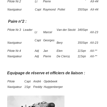
Pilote Nr.2
Lt
Pierre
AX-44
Navigateur
Capt
Raymond
Pollet
350Sqn
AX-44
Paire n°2 :
Pilote Nr.3
Leader
Van der Stockt
349Sqn
Lt
Marcel
AX-23
Capt
Georges
Navigateur
Bery
350Sqn
AX-23
Pilote Nr.4
Adj
Jan
Elen
11Sqn
AX-**
Navigateur
Adj
Pierre
De Clercq
11Sqn
AX-**
Equipage de réserve et officiers de liaison :
Pilote
Capt
André
Opdebeek
Navigateur
1Sgt
Freddy
Huggenberger