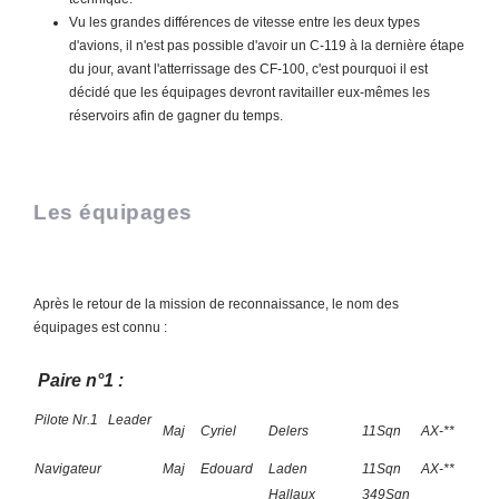
Vu les grandes différences de vitesse entre les deux types
d'avions, il n'est pas possible d'avoir un C-119 à la dernière étape
du jour, avant l'atterrissage des CF-100, c'est pourquoi il est
décidé que les équipages devront ravitailler eux-mêmes les
réservoirs afin de gagner du temps.
Les équipages
Après le retour de la mission de reconnaissance, le nom des
équipages est connu :
Paire n°1 :
Pilote Nr.1
Leader
Maj
Cyriel
Delers
11Sqn
AX-**
Navigateur
Maj
Edouard
Laden
11Sqn
AX-**
Hallaux
349Sqn