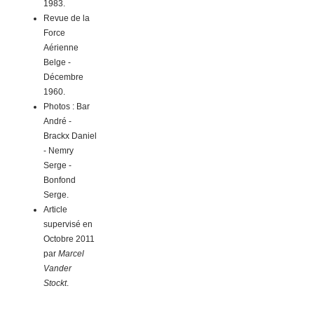
1983.
1970 - 17 Mars - Air Defence
Revue de la
Competition - Gütersloh
Force
Aérienne
1978 - 23 Mai - Dernier vol du FX18
Belge -
Décembre
1960.
La Base Aérienne 126 Ventiseri -
Photos : Bar
Solenzara
André -
Brackx Daniel
- Nemry
Serge -
Bonfond
Serge.
Article
supervisé en
Octobre 2011
par
Marcel
Vander
Stockt
.