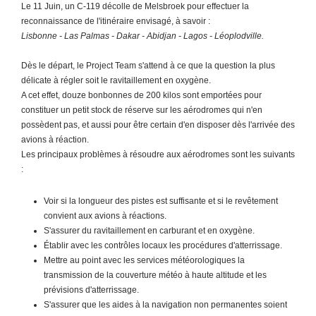
Le 11 Juin, un C-119 décolle de Melsbroek pour effectuer la
reconnaissance de l'itinéraire envisagé, à savoir :
Lisbonne - Las Palmas - Dakar - Abidjan - Lagos - Léoplodville.
Dès le départ, le Project Team s'attend à ce que la question la plus
délicate à régler soit le ravitaillement en oxygène.
A cet effet, douze bonbonnes de 200 kilos sont emportées pour
constituer un petit stock de réserve sur les aérodromes qui n'en
possèdent pas, et aussi pour être certain d'en disposer dès l'arrivée des
avions à réaction.
Les principaux problèmes à résoudre aux aérodromes sont les suivants
:
Voir si la longueur des pistes est suffisante et si le revêtement
convient aux avions à réactions.
S'assurer du ravitaillement en carburant et en oxygène.
Établir avec les contrôles locaux les procédures d'atterrissage.
Mettre au point avec les services météorologiques la
transmission de la couverture météo à haute altitude et les
prévisions d'atterrissage.
S'assurer que les aides à la navigation non permanentes soient